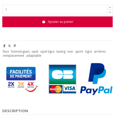
Ajouter au panier
feux
homologues
opel
opel tigra
tuning
noir
sport
tigra
arrières
remplacement
adaptable
DESCRIPTION