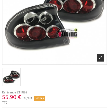
Référence
Z11889
55,90 €
92,90 €
-37,00 €
TTC