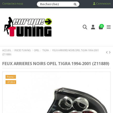
Contactez-nous
Connexion
0
ACCUEIL
PIECES TUNING
OPEL
TIGRA
FEUX ARRIERES NOIRS OPEL TIGRA 1994-2001
(Z11889)
FEUX ARRIERES NOIRS OPEL TIGRA 1994-2001 (Z11889)
Promo !
-37,00 €