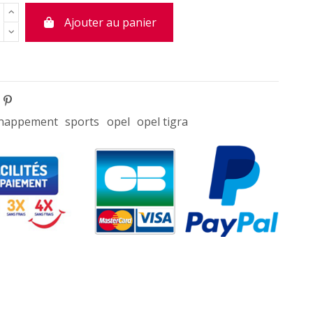
Ajouter au panier
chappement
sports
opel
opel tigra