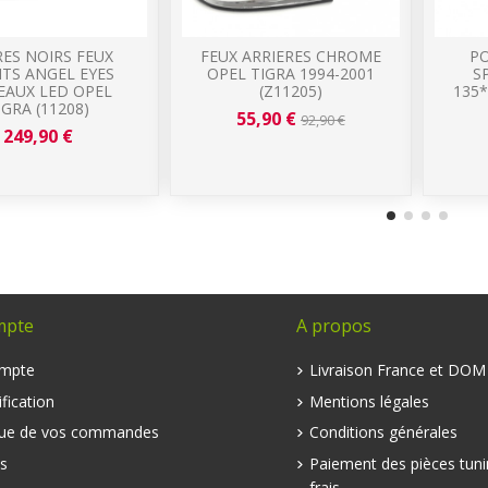
ES NOIRS FEUX
FEUX ARRIERES CHROME
P
TS ANGEL EYES
OPEL TIGRA 1994-2001
S
EAUX LED OPEL
(Z11205)
135*
IGRA (11208)
55,90 €
92,90 €
249,90 €
mpte
A propos
mpte
Livraison France et DO
fication
Mentions légales
que de vos commandes
Conditions générales
s
Paiement des pièces tuni
frais