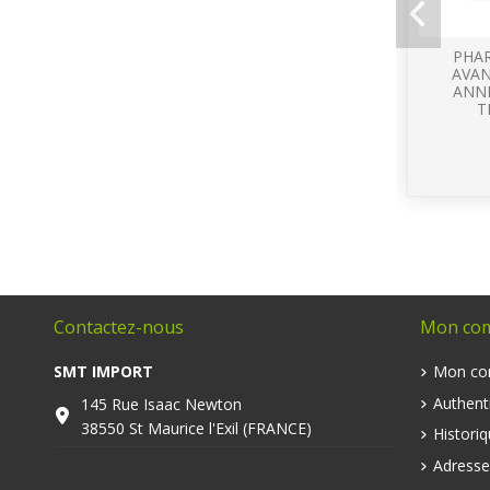
PHAR
AVAN
ANN
T
Contactez-nous
Mon co
SMT IMPORT
Mon co
Authenti
145 Rue Isaac Newton
38550 St Maurice l'Exil (FRANCE)
Histori
Adresse