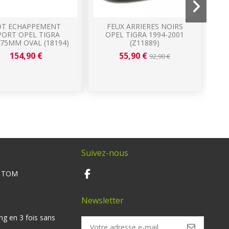
OT ECHAPPEMENT
FEUX ARRIERES NOIRS
PORT OPEL TIGRA
OPEL TIGRA 1994-2001
75MM OVAL (18194)
(Z11889)
154,90 €
55,90 €
92,90 €
Suivez-nous
M TOM
Newsletter
ng en 3 fois sans