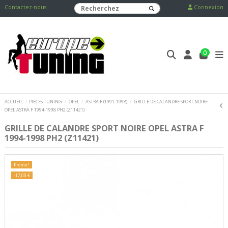
Contactez-nous
Connexion
0
ACCUEIL
PIECES TUNING
OPEL
ASTRA F (1991-1998)
GRILLE DE CALANDRE SPORT NOIRE
OPEL ASTRA F 1994-1998 PH2 (Z11421)
GRILLE DE CALANDRE SPORT NOIRE OPEL ASTRA F
1994-1998 PH2 (Z11421)
Promo !
-17,00 €