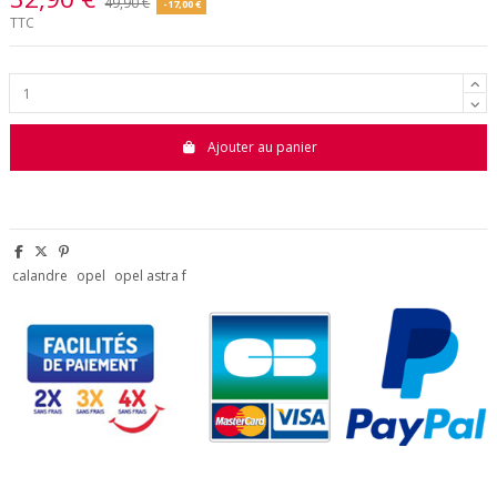
49,90 €
-17,00 €
TTC
Ajouter au panier
calandre
opel
opel astra f