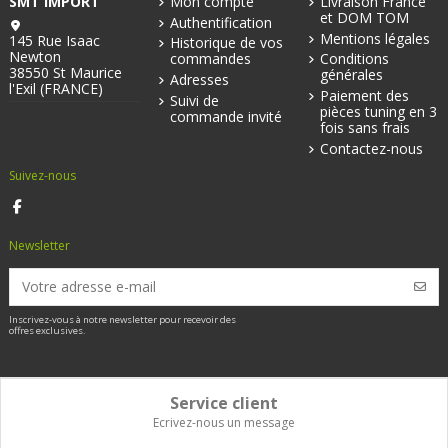
SMT IMPORT
Mon compte
Livraison France
et DOM TOM
Authentification
Mentions légales
145 Rue Isaac
Historique de vos
Newton
commandes
Conditions
38550 St Maurice
générales
Adresses
l'Exil (FRANCE)
Paiement des
Suivi de
pièces tuning en 3
commande invité
fois sans frais
Contactez-nous
Suivez-nous
Newsletter
Inscrivez-vous à notre newsletter pour recevoir des
offres exclusives.
Service client
Ecrivez-nous un message