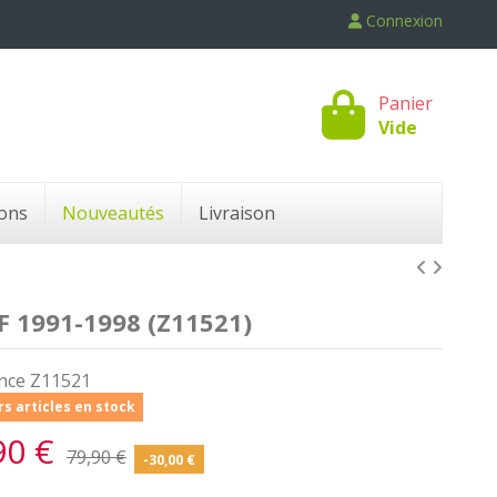
Connexion
Panier
Vide
ons
Nouveautés
Livraison
 1991-1998 (Z11521)
nce
Z11521
s articles en stock
90 €
79,90 €
-30,00 €