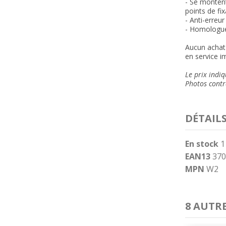
- Se montent
points de fi
- Anti-erreu
- Homologu
Aucun achat 
en service i
Le prix indiq
Photos contra
DÉTAIL
En stock
1
EAN13
370
MPN
W2
8 AUTR