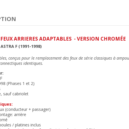
PTION
 FEUX ARRIERES ADAPTABLES - VERSION CHROMÉE
ASTRA F (1991-1998)
les, conçus pour le remplacement des feux de série classiques à ampoul
 connectiques identiques
.
r:
 F
98 (Phases 1 et 2)
s
 sauf cabriolet
iques:
eux (conducteur + passager)
ntage: arrière
romé
oules / platines inclus