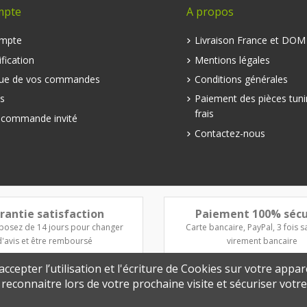
mpte
A propos
mpte
Livraison France et DO
fication
Mentions légales
que de vos commandes
Conditions générales
s
Paiement des pièces tuni
frais
e commande invité
Contactez-nous
rantie satisfaction
Paiement 100% sécu
posez de 14 jours pour changer
Carte bancaire, PayPal, 3 fois sa
d'avis et être remboursé
virement bancaire
ccepter l’utilisation et l'écriture de Cookies sur votre appar
s reconnaitre lors de votre prochaine visite et sécuriser vot