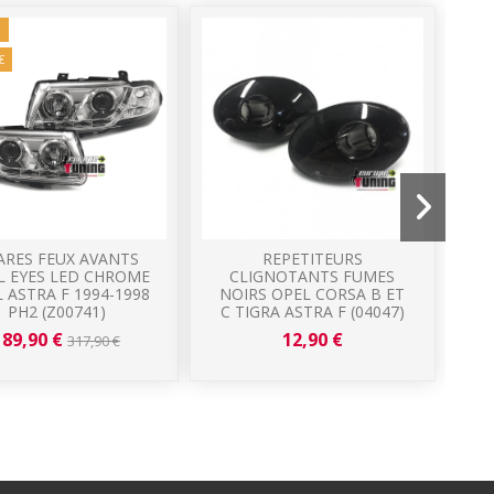
!
Prom
€
-30,0
ARES FEUX AVANTS
REPETITEURS
PA
L EYES LED CHROME
CLIGNOTANTS FUMES
LE
 ASTRA F 1994-1998
NOIRS OPEL CORSA B ET
PH2 (Z00741)
C TIGRA ASTRA F (04047)
189,90 €
12,90 €
317,90 €