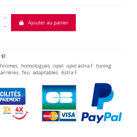
Ajouter au panier
chromes
homologues
opel
opel astra f
tuning
arrières
feu
adaptables
Astra F