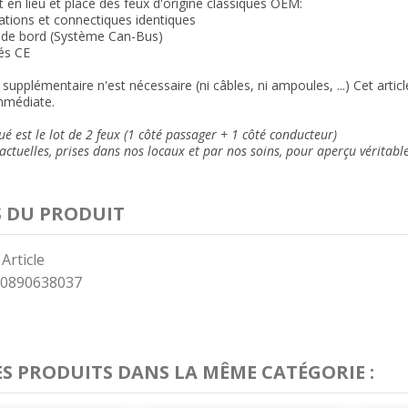
 en lieu et place des feux
d'origine classiques OEM:
xations et connectiques
identiques
r de bord (Système Can-Bus)
és CE
supplémentaire n'est nécessaire (ni câbles, ni ampoules, ...) Cet arti
mmédiate.
ué est le lot de 2 feux (1 côté passager + 1 côté conducteur)
ctuelles, prises dans nos locaux et
par nos soins
, pour aperçu véritabl
S DU PRODUIT
 Article
0890638037
ES PRODUITS DANS LA MÊME CATÉGORIE :