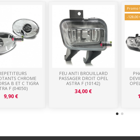
Promo 
-128,00 
REPETITEURS
FEU ANTI BROUILLARD
PH
OTANTS CHROME
PASSAGER DROIT OPEL
DEVI
RSA B ET C TIGRA
ASTRA F (10142)
OPEL
TRA F (04050)
34,00 €
9,90 €