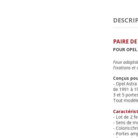
DESCRI
PAIRE DE
POUR OPEL 
Feux adaptab
Fixations et
Conçus pou
- Opel Astra
de 1991 à 19
3 et 5 porte
Tout modèle,
Caractérist
- Lot de 2 f
- Sens de mo
- Coloris:ch
- Portes amp