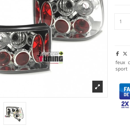
feux
sport