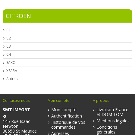
CITROËN
C1
C2
C3
C4
SAXO
XSARA
Autres
Contactez-nous
Mon compte
A propos
SMT IMPORT
Mon compte
Livraison France
et DOM TOM
Authentification
Mentions légales
145 Rue Isaac
Historique de vos
Newton
commandes
Conditions
38550 St Maurice
générales
Adresses