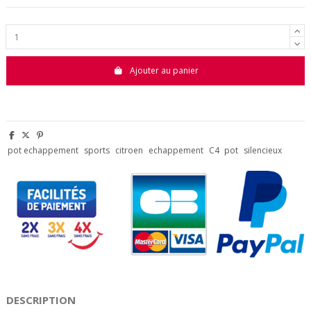
Ajouter au panier
pot echappement
sports
citroen
echappement
C4
pot
silencieux
DESCRIPTION