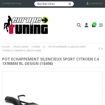
Contactez-nous
Connexion
0
ACCUEIL
PIECES TUNING
CITROËN
C4
POT ECHAPPEMENT SILENCIEUX SPORT
CITROEN C4 1X90MM RL-DESIGN (18498)
POT ECHAPPEMENT SILENCIEUX SPORT CITROEN C4
1X90MM RL-DESIGN (18498)