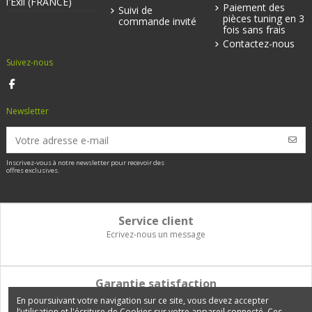
l'Exil (FRANCE)
Paiement des
Suivi de
pièces tuning en 3
commande invité
fois sans frais
Contactez-nous
Suivez-nous
Newsletter
Inscrivez-vous à notre newsletter pour recevoir des
offres exclusives.
Service client
Ecrivez-nous un message
Garantie satisfaction
Vous disposez de 14 jours pour changer d'avis et être remboursé
En poursuivant votre navigation sur ce site, vous devez accepter
l’utilisation et l'écriture de Cookies sur votre appareil connecté. Ces