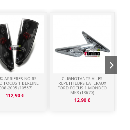
Prom
UX ARRIERES NOIRS
CLIGNOTANTS AILES
D FOCUS 1 BERLINE
REPETITEURS LATERAUX
998-2005 (10567)
FORD FOCUS 1 MONDEO
CC
MK3 (13670)
112,90 €
12,90 €