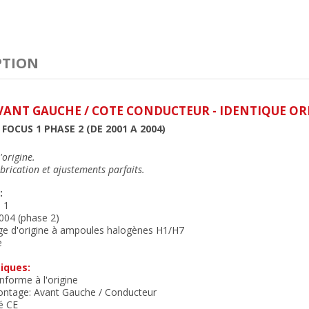
PTION
VANT GAUCHE / COTE CONDUCTEUR - IDENTIQUE OR
FOCUS 1 PHASE 2 (DE 2001 A 2004)
'origine.
brication et ajustements parfait
s.
:
 1
004 (phase 2)
age d'origine à ampoules halogènes H1/H7
e
iques:
forme à l'origine
ontage: Avant Gauche / Conducteur
é CE