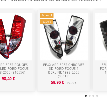
Promo !
-60,00 €
ARRIERES ROUGES
FEUX ARRIERES CHROMES
FE
 LED FORD FOCUS
3D FORD FOCUS 1
FOR
8-2005 (Z10556)
BERLINE 1998-2005
1
(03613)
98,40 €
59,90 €
119,90 €