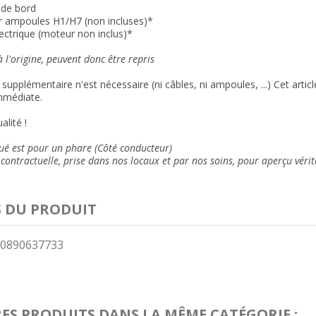
r de bord
r ampoules H1/H7 (non incluses)*
lectrique (moteur non inclus)*
 l'origine, peuvent donc être repris
supplémentaire n'est nécessaire (ni câbles, ni ampoules, ...) Cet arti
mmédiate.
alité !
qué est pour un phare (Côté conducteur)
contractuelle, prise dans nos locaux et
par nos soins
, pour aperçu vérit
S DU PRODUIT
0890637733
RES PRODUITS DANS LA MÊME CATÉGORIE :