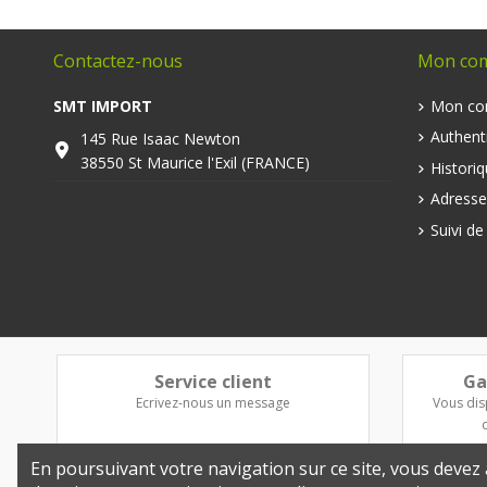
Contactez-nous
Mon co
SMT IMPORT
Mon co
Authenti
145 Rue Isaac Newton
38550 St Maurice l'Exil (FRANCE)
Histori
Adresse
Suivi d
Service client
Ga
Ecrivez-nous un message
Vous dis
En poursuivant votre navigation sur ce site, vous devez a