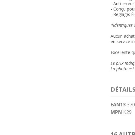
- Anti-erreu
- Conçu pou
- Réglage: É
*identiques à
Aucun achat 
en service i
Excellente qu
Le prix indi
La photo est 
DÉTAIL
EAN13
370
MPN
K29
16 AUT