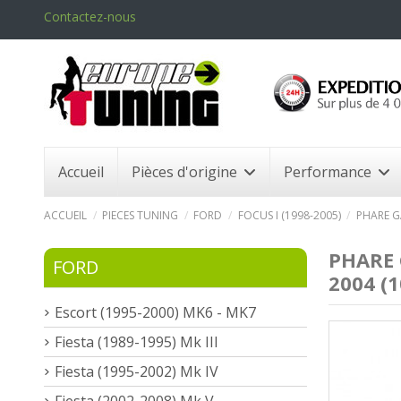
Contactez-nous
Accueil
Pièces d'origine
Performance
ACCUEIL
PIECES TUNING
FORD
FOCUS I (1998-2005)
PHARE G
PHARE 
FORD
2004 (1
Escort (1995-2000) MK6 - MK7
Fiesta (1989-1995) Mk III
Fiesta (1995-2002) Mk IV
Fiesta (2002-2008) Mk V