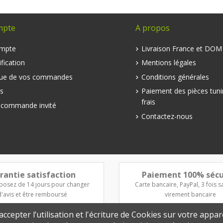
mpte
A propos
mpte
Livraison France et DO
fication
Mentions légales
que de vos commandes
Conditions générales
s
Paiement des pièces tuni
frais
e commande invité
Contactez-nous
rantie satisfaction
Paiement 100% sécu
posez de 14 jours pour changer
Carte bancaire, PayPal, 3 fois sa
d'avis et être remboursé
virement bancaire
ccepter l’utilisation et l'écriture de Cookies sur votre appar