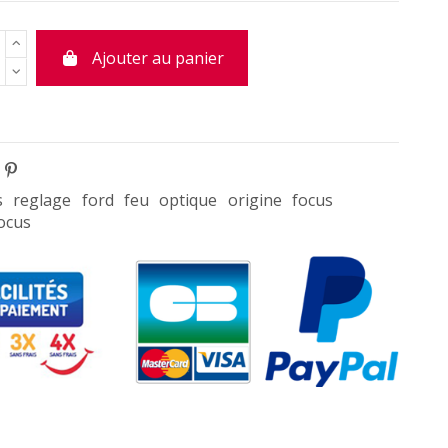
Ajouter au panier
s
reglage
ford
feu
optique
origine
focus
ocus