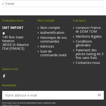
Transit
Contactez-nous
Mon compte
A propos
SMT IMPORT
Mon compte
Livraison France
et DOM TOM
Authentification
Mentions légales
145 Rue Isaac
Historique de vos
Newton
commandes
Conditions
38550 St Maurice
générales
Adresses
l'Exil (FRANCE)
Paiement des
Suivi de
pièces tuning en 3
commande invité
fois sans frais
Contactez-nous
Suivez-nous
Newsletter
Inscrivez-vous à notre newsletter pour recevoir des
offres exclusives.