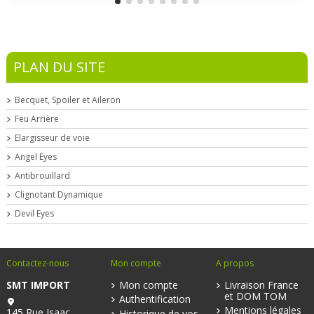
PLAN DU SITE
Becquet, Spoiler et Aileron
Feu Arrière
Elargisseur de voie
Angel Eyes
Antibrouillard
Clignotant Dynamique
Devil Eyes
Contactez-nous
Mon compte
A propos
SMT IMPORT
Mon compte
Livraison France
et DOM TOM
Authentification
Mentions légales
145 Rue Isaac
Historique de vos