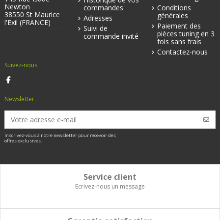
Newton
commandes
Conditions
38550 St Maurice
générales
Adresses
l'Exil (FRANCE)
Paiement des
Suivi de
pièces tuning en 3
commande invité
fois sans frais
Contactez-nous
Suivez-nous
Newsletter
Inscrivez-vous à notre newsletter pour recevoir des
offres exclusives.
Service client
Ecrivez-nous un message