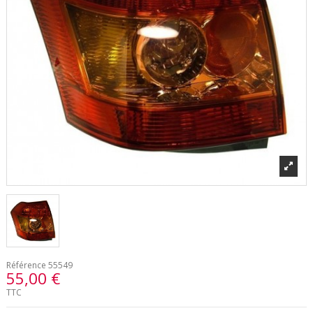
Référence
55549
55,00 €
TTC