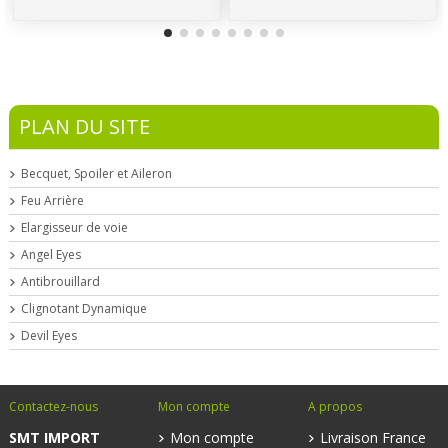
PLAN DU SITE
Becquet, Spoiler et Aileron
Feu Arrière
Elargisseur de voie
Angel Eyes
Antibrouillard
Clignotant Dynamique
Devil Eyes
Contactez-nous
Mon compte
A propos
SMT IMPORT
Mon compte
Livraison France