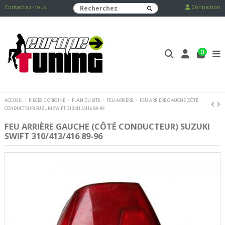
Contactez-nous
Connexion
0
ACCUEIL
PIECES D'ORIGINE
PLAN DU SITE
FEU ARRIÈRE
FEU ARRIÈRE GAUCHE (CÔTÉ
CONDUCTEUR) SUZUKI SWIFT 310/413/416 89-96
FEU ARRIÈRE GAUCHE (CÔTÉ CONDUCTEUR) SUZUKI
SWIFT 310/413/416 89-96