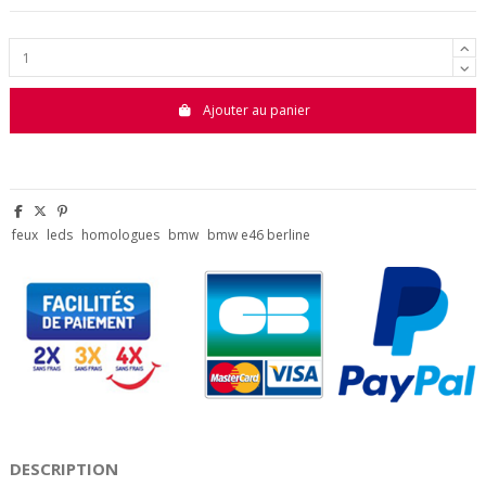
Ajouter au panier
feux
leds
homologues
bmw
bmw e46 berline
DESCRIPTION