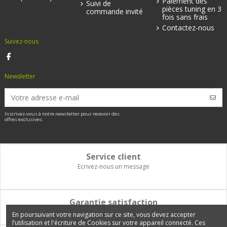
Paiement des
Suivi de
pièces tuning en 3
commande invité
fois sans frais
Contactez-nous
Suivez-nous
Newsletter
Inscrivez-vous à notre newsletter pour recevoir des
offres exclusives.
Service client
Ecrivez-nous un message
Garantie satisfaction
Vous disposez de 14 jours pour changer d'avis et être remboursé
En poursuivant votre navigation sur ce site, vous devez accepter
l’utilisation et l'écriture de Cookies sur votre appareil connecté. Ces