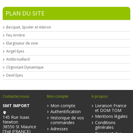
PLAN DU SITE
Becquet, Spoiler et Aileron
Feu Arrière
Elargisseur de voie
Angel Eyes
Antibrouillard
Clignotant Dynamique
Devil Eyes
Contactez-nous
Mon compte
A propos
SMT IMPORT
Mon compte
Livraison France
et DOM TOM
Authentification
Mentions légales
145 Rue Isaac
Historique de vos
Newton
commandes
Conditions
38550 St Maurice
générales
Adresses
l'Exil (FRANCE)