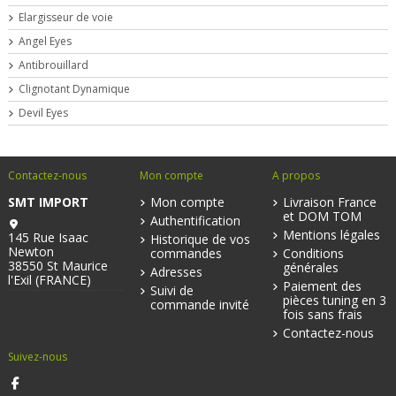
Elargisseur de voie
Angel Eyes
Antibrouillard
Clignotant Dynamique
Devil Eyes
Contactez-nous
Mon compte
A propos
SMT IMPORT
Mon compte
Livraison France
et DOM TOM
Authentification
Mentions légales
145 Rue Isaac
Historique de vos
Newton
commandes
Conditions
38550 St Maurice
générales
Adresses
l'Exil (FRANCE)
Paiement des
Suivi de
pièces tuning en 3
commande invité
fois sans frais
Contactez-nous
Suivez-nous