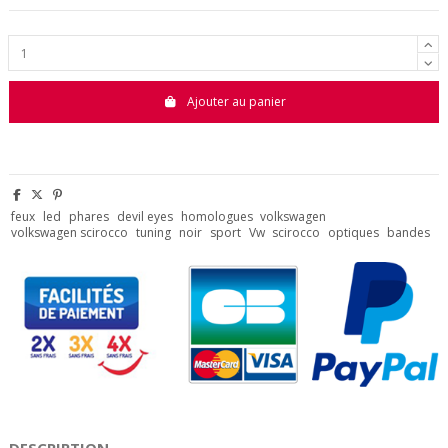
Ajouter au panier
feux
led
phares
devil eyes
homologues
volkswagen
volkswagen scirocco
tuning
noir
sport
Vw
scirocco
optiques
bandes
DESCRIPTION