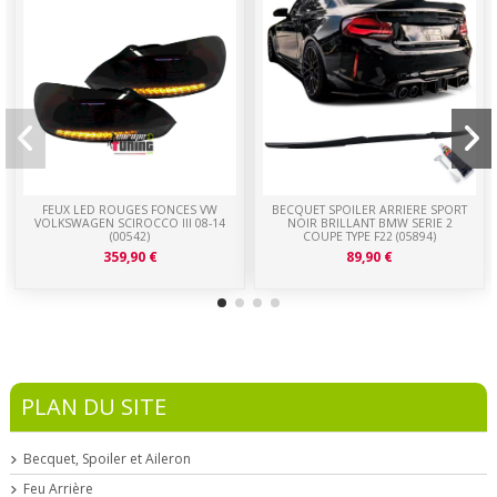
FEUX LED ROUGES FONCES VW
BECQUET SPOILER ARRIERE SPORT
VOLKSWAGEN SCIROCCO III 08-14
NOIR BRILLANT BMW SERIE 2
(00542)
COUPE TYPE F22 (05894)
359,90 €
89,90 €
PLAN DU SITE
Becquet, Spoiler et Aileron
Feu Arrière