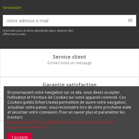
Newsletter
Inscrivez-vous à notre newsletter pour recevoir des
offres exclusives.
Service client
Ecrivez-nous un message
Garantie satisfaction
Vous disposez de 14 jours pour changer d'avis et être remboursé
En poursuivant votre navigation sur ce site, vous devez accepter
l’utilisation et l'écriture de Cookies sur votre appareil connecté. Ces
Cookies (petits fichiers texte) permettent de suivre votre navigation,
Paiement 100% sécurisé
actualiser votre panier, vous reconnaitre lors de votre prochaine visite
et sécuriser votre connexion. Pour en savoir plus et paramétrer les
Carte bancaire, PayPal, 3 fois sans frais, virement bancaire
traceurs:
http://www.cnil.fr/vos-obligations/sites-web-cookies-et-autres-
traceurs/que-dit-la-loi/
Livraison Internationale
Expédition en France, en Europe et vers tous les DOM-TOM
J'accepte