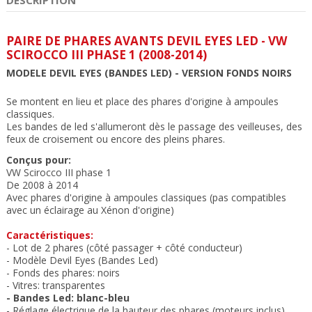
PAIRE DE PHARES AVANTS DEVIL EYES LED - VW
SCIROCCO III PHASE 1 (2008-2014)
MODELE DEVIL EYES (BANDES LED)
- VERSION FONDS NOIRS
Se montent en lieu et place des phares d'origine à ampoules
classiques.
Les bandes de led
s'allumeront dès le passage des veilleuses, des
feux de croisement ou encore des pleins phares.
Conçus pour:
VW Scirocco III phase 1
De 2008 à 2014
Avec phares d'origine à ampoules classiques (pas compatibles
avec un éclairage au Xénon d'origine)
Caractéristiques:
- Lot de 2 phares (côté passager + côté conducteur)
- Modèle Devil Eyes (Bandes Led)
- Fonds des phares: noirs
- Vitres: transparente
s
- Bandes Led: blanc-bleu
- Réglage électrique
de la hauteur des phares (moteurs inclus)