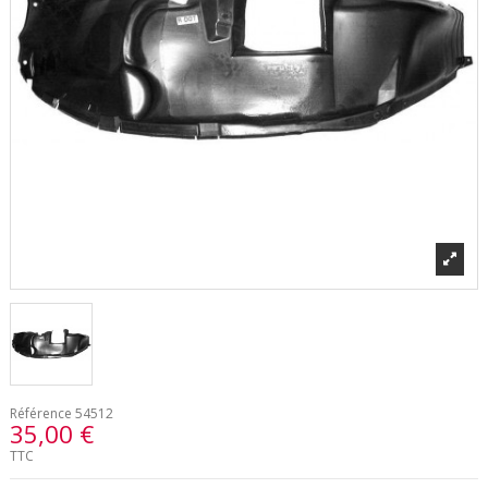
Référence
54512
35,00 €
TTC