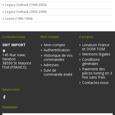
Legacy Outback (1999-2003)
Legacy Outback (2003-2009)
Leone (1985-1994)
Contactez-nous
Mon compte
A propos
SMT IMPORT
Mon compte
Livraison France
et DOM TOM
Authentification
Mentions légales
145 Rue Isaac
Historique de vos
Newton
commandes
Conditions
38550 St Maurice
générales
Adresses
l'Exil (FRANCE)
Paiement des
Suivi de
pièces tuning en 3
commande invité
fois sans frais
Contactez-nous
Suivez-nous
Newsletter