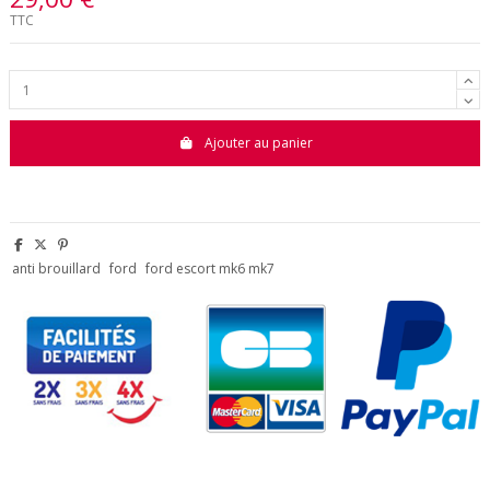
TTC
Ajouter au panier
anti brouillard
ford
ford escort mk6 mk7