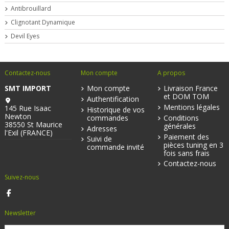
Antibrouillard
Clignotant Dynamique
Devil Eyes
Contactez-nous
Mon compte
A propos
SMT IMPORT
Mon compte
Livraison France
et DOM TOM
Authentification
Mentions légales
145 Rue Isaac
Historique de vos
Newton
commandes
Conditions
38550 St Maurice
générales
Adresses
l'Exil (FRANCE)
Paiement des
Suivi de
pièces tuning en 3
commande invité
fois sans frais
Contactez-nous
Suivez-nous
Newsletter