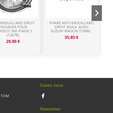
 BROUILLARD DROIT
PHARE ANTI BROUILLARD
PA
PASSAGER POUR
DROIT AGILA. AUSSI
GEOT 306 PHASE 1
SUZUKI WAGON TSMM...
(12678)
35,83 €
29,00 €
Suivez-nous
M TOM
Newsletter