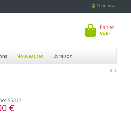
Connexion
Panier
Vide
ons
Nouveautés
Livraison
nce
55332
00 €