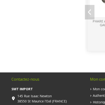
PHARE 
GA
Contactez-nous
Mon co
SMT IMPORT
Mon co
Authenti
145 Rue Isaac Newton
38550 St Maurice l'Exil (FRANCE)
Histori