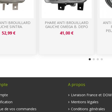
ANTI BROUILLARD
PHARE ANTI BROUILLARD
ANTI
UCHE SINTRA.
GAUCHE OMEGA B. DEPO
PEU
52,99 €
41,00 €
mpte
A propos
mpte
Livraison France et DO
fication
Mentions légales
que de vos commandes
Conditions générales