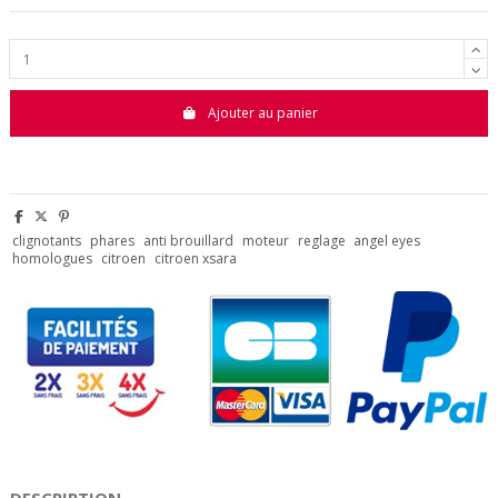
Ajouter au panier
clignotants
phares
anti brouillard
moteur
reglage
angel eyes
homologues
citroen
citroen xsara
DESCRIPTION