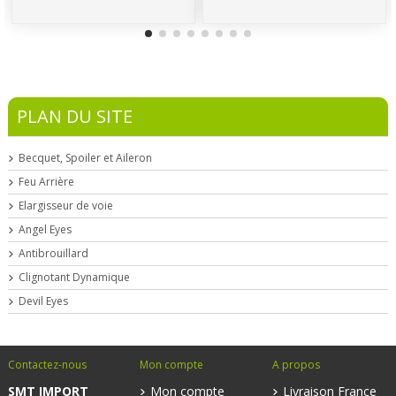
PLAN DU SITE
Becquet, Spoiler et Aileron
Feu Arrière
Elargisseur de voie
Angel Eyes
Antibrouillard
Clignotant Dynamique
Devil Eyes
Contactez-nous
Mon compte
A propos
SMT IMPORT
Mon compte
Livraison France