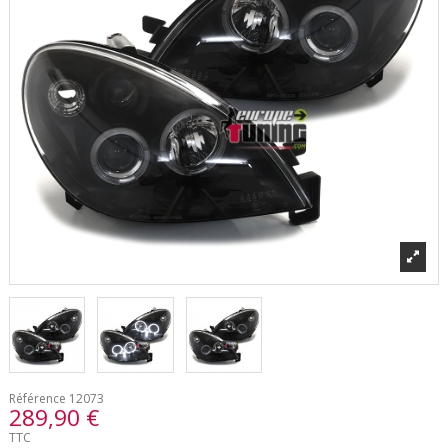
Référence
12073
289,90 €
TTC