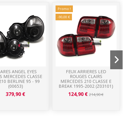
Promo !
-90,00 €
ARES ANGEL EYES
FEUX ARRIERES LED
P
S MERCEDES CLASSE
ROUGES CLAIRS
210 BERLINE 95 - 99
MERCEDES 210 CLASSE E
W
(00653)
BREAK 1995-2002 (Z03101)
379,90 €
124,90 €
214,90 €