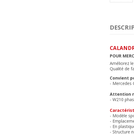
DESCRI
CALANDR
POUR MERCE
Améliorez le
Qualité de f
Convient p
- Mercedes 
Attention n
- W210 phas
Caractérist
- Modèle spo
- Emplacemen
- En plastiq
- Structure n