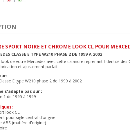
PTION
E SPORT NOIRE ET CHROME LOOK CL POUR MERCEDE
DES CLASSE E TYPE W210 PHASE 2 DE 1999 A 2002
 look de votre Mercedes avec cette calandre reprenant l'identité des C
abrication et ajustement parfait.
our:
Classe E type W210 phase 2 de 1999 à 2002
e s'adapte pas sur :
e 1 de 1995 à 1999
iques:
rt look CL
t pour sigle central d'origine
ue ABS (matière d'origine)
oire