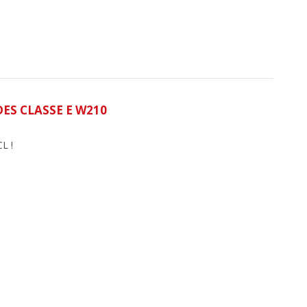
S CLASSE E W210
L !