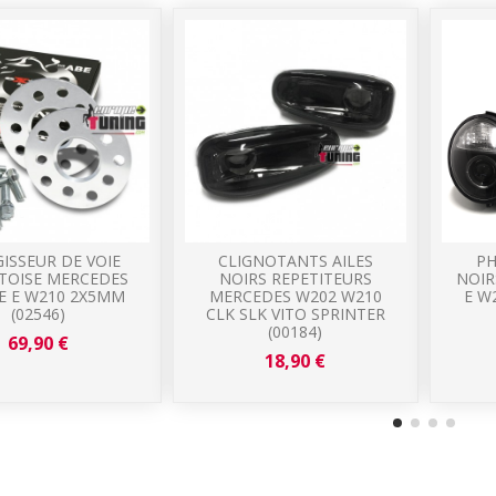
ISSEUR DE VOIE
CLIGNOTANTS AILES
PH
TOISE MERCEDES
NOIRS REPETITEURS
NOIR
E E W210 2X5MM
MERCEDES W202 W210
E W
(02546)
CLK SLK VITO SPRINTER
(00184)
69,90 €
18,90 €