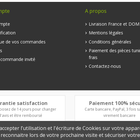
mpte
A propos
mpte
Livraison France et DO
fication
Mentions légales
que de vos commandes
Conditions générales
s
Paiement des pièces tuni
frais
e commande invité
Contactez-nous
rantie satisfaction
Paiement 100% sécu
posez de 14 jours pour changer
Carte bancaire, PayPal, 3 fois sa
d'avis et être remboursé
virement bancaire
ccepter l’utilisation et l'écriture de Cookies sur votre appar
s reconnaitre lors de votre prochaine visite et sécuriser vot