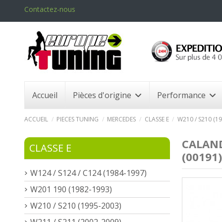
Contactez-nous
Accueil
Pièces d'origine
Performance
ACCUEIL
PIECES TUNING
MERCEDES
CLASSE E
W210 / S210 (1
CALAND
CLASSE E
(00191)
W124 / S124 / C124 (1984-1997)
W201 190 (1982-1993)
W210 / S210 (1995-2003)
W211 / S211 (2002-2009)