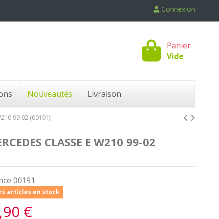
Connexion
Panier
Vide
ons
Nouveautés
Livraison
10 99-02 (00191)
CEDES CLASSE E W210 99-02
nce
00191
s articles en stock
,90 €