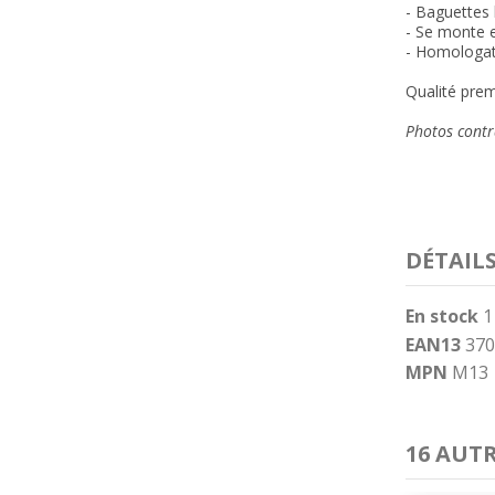
- Baguettes
- Se monte e
- Homologat
Qualité prem
Photos contra
DÉTAIL
En stock
1
EAN13
370
MPN
M13
16 AUT