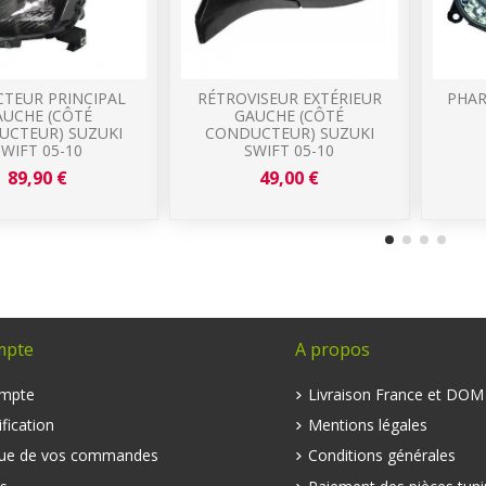
CTEUR PRINCIPAL
RÉTROVISEUR EXTÉRIEUR
PHAR
AUCHE (CÔTÉ
GAUCHE (CÔTÉ
CTEUR) SUZUKI
CONDUCTEUR) SUZUKI
SWIFT 05-10
SWIFT 05-10
89,90 €
49,00 €
mpte
A propos
mpte
Livraison France et DO
fication
Mentions légales
que de vos commandes
Conditions générales