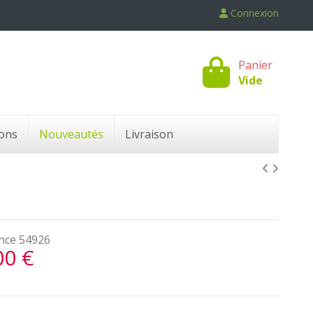
Connexion
Panier
Vide
ons
Nouveautés
Livraison
nce
54926
00 €