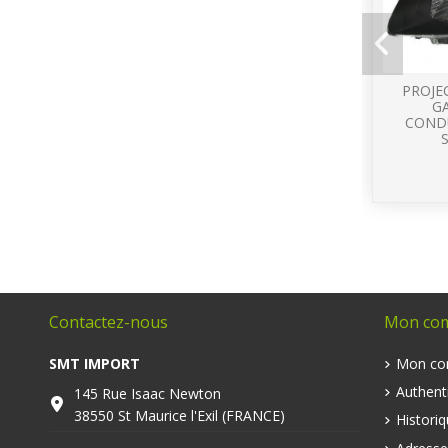
PROJE
G
CONDU
Contactez-nous
Mon co
SMT IMPORT
Mon co
Authenti
145 Rue Isaac Newton
38550 St Maurice l'Exil (FRANCE)
Histori