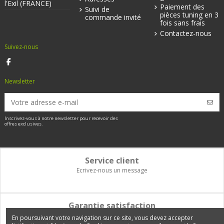
l'Exil (FRANCE)
Paiement des
Suivi de
pièces tuning en 3
commande invité
fois sans frais
Contactez-nous
Suivez-nous
Newsletter
Inscrivez-vous à notre newsletter pour recevoir des
offres exclusives.
Service client
Ecrivez-nous un message
Garantie satisfaction
Vous disposez de 14 jours pour changer d'avis et être remboursé
En poursuivant votre navigation sur ce site, vous devez accepter