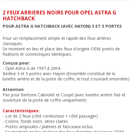
2 FEUX ARRIERES NOIRS POUR OPEL ASTRA G
HATCHBACK
POUR ASTRA G HATCHBACK (AVEC HAYON) 3 ET 5 PORTES
Pour un remplacement simple et rapide des feux arrières
classiques.
Se montent en lieu et place des feux
d'origine OEM:
points de
fixations et connectiques
identiques.
Conçus pour:
- Opel Astra G de 1997 à 2004.
Berline 3 et 5 portes avec Hayon (Ensemble constitué de la
lunette arrière et de la porte de coffre, le tout s'ouvrant ensemble)
Attention
:
Pas pour Bertone Cabriolet et Coupé (avec lunette arrière fixe et
ouverture de la porte de coffre uniquement)
Caractéristiques:
- Lot de 2 feux (côté conducteur + côté passager)
- Coloris: fonds noirs, vitres claires
- Portes ampoules / platines et faisceaux inclus.
- Se montent en lieu et place des feux
d'origine classiques OEM: