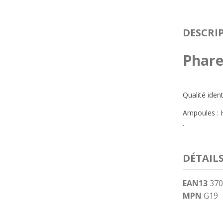
DESCRI
Phare
Qualité iden
Ampoules : 
.
DÉTAIL
EAN13
370
MPN
G19