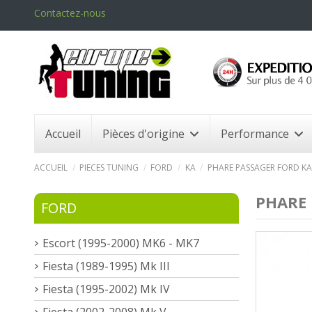
Contactez-nous
Accueil
Pièces d'origine
Performance
ACCUEIL
PIECES TUNING
FORD
KA
PHARE PASSAGER FORD KA 
PHARE 
FORD
Escort (1995-2000) MK6 - MK7
Fiesta (1989-1995) Mk III
Fiesta (1995-2002) Mk IV
Fiesta (2002-2008) Mk V