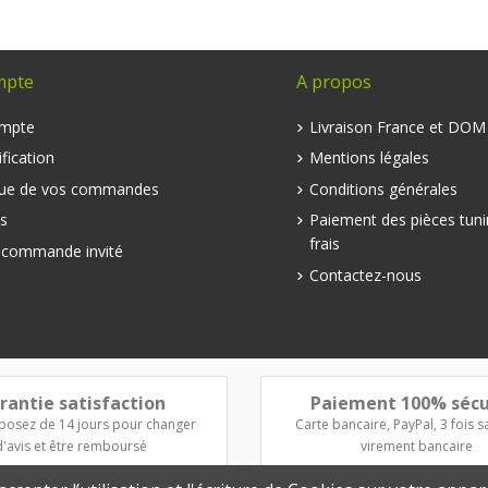
mpte
A propos
mpte
Livraison France et DO
fication
Mentions légales
que de vos commandes
Conditions générales
s
Paiement des pièces tuni
frais
e commande invité
Contactez-nous
rantie satisfaction
Paiement 100% sécu
posez de 14 jours pour changer
Carte bancaire, PayPal, 3 fois sa
d'avis et être remboursé
virement bancaire