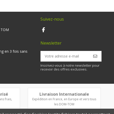
Suivez-nous
M TOM
Newsletter
ng en 3 fois sans
Inscrivez-vous à notre newsletter pour
recevoir des offres exclusives.
risé
Livraison Internationale
ns frais,
Expédition en France, en Europe et vers tous
les DOM-TOM