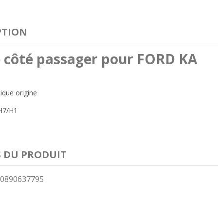
PTION
 côté passager pour FORD KA
tique origine
H7/H1
S DU PRODUIT
0890637795