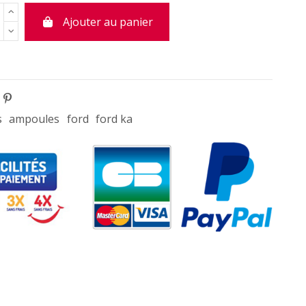
Ajouter au panier
s
ampoules
ford
ford ka