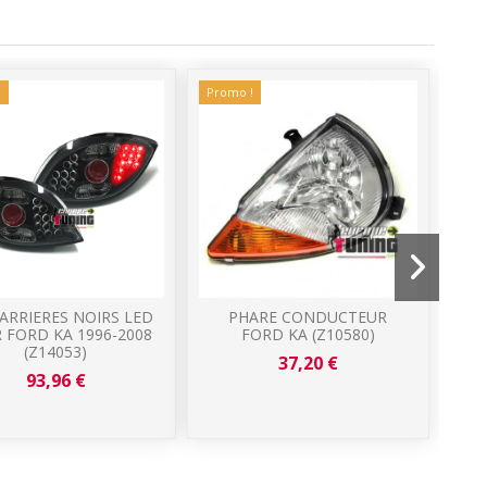
!
Promo !
 ARRIERES NOIRS LED
PHARE CONDUCTEUR
RE
 FORD KA 1996-2008
FORD KA (Z10580)
F
(Z14053)
37,20 €
93,96 €