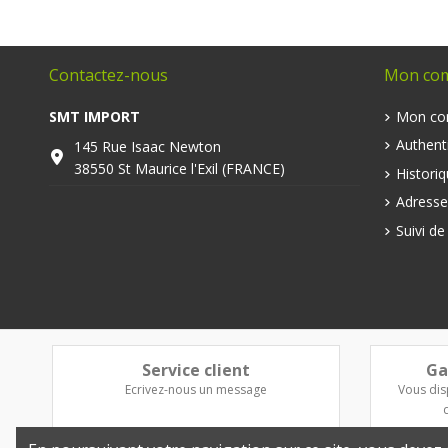
Contactez-nous
Mon co
SMT IMPORT
Mon co
Authenti
145 Rue Isaac Newton
38550 St Maurice l'Exil (FRANCE)
Histori
Adresse
Suivi d
Service client
Ga
Ecrivez-nous un message
Vous dis