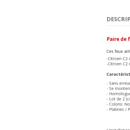
DESCRI
Paire de 
Ces feux arr
-Citroen C2 
-Citroen C2 
Caractérist
- Sans erreu
-
Se montent 
- Homologu
- Lot de 2 (
- Coloris: No
- Platines /