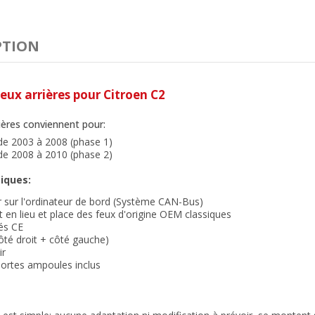
PTION
feux arrières pour Citroen C2
ières conviennent pour:
de 2003 à 2008 (phase 1)
de 2008 à 2010 (phase 2)
iques:
r sur l'ordinateur de bord (Système CAN-Bus)
en lieu et place des feux d'origine OEM classiques
és CE
côté droit + côté gauche)
ir
 Portes ampoules inclus