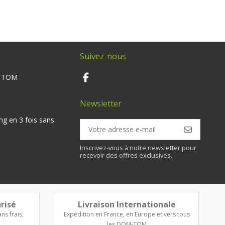
Suivez-nous
M TOM
Newsletter
ng en 3 fois sans
Inscrivez-vous à notre newsletter pour
recevoir des offres exclusives.
risé
Livraison Internationale
ns frais,
Expédition en France, en Europe et vers tous
les DOM-TOM