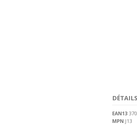
DÉTAIL
EAN13
370
MPN
J13