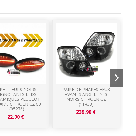
PETITEURS NOIRS
PAIRE DE PHARES FEUX
IGNOTANTS LEDS
AVANTS ANGEL EYES
AMIQUES PEUGEOT
NOIRS CITROEN C2
D
307 ...CITROEN C2 C3
(11438)
20
...(05276)
239,90 €
22,90 €