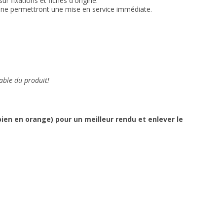
r fixations et fiches d'origine.
igine permettront une mise en service immédiate
.
able du produit!
en en orange) pour un meilleur rendu et enlever le