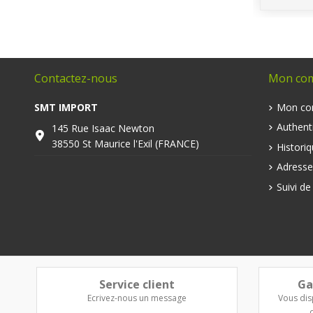
Contactez-nous
Mon co
SMT IMPORT
Mon co
Authenti
145 Rue Isaac Newton
38550 St Maurice l'Exil (FRANCE)
Histori
Adresse
Suivi d
Service client
Ga
Ecrivez-nous un message
Vous dis