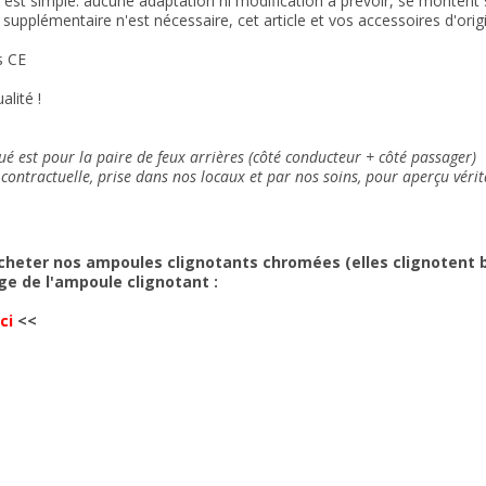
n est simple: aucune adaptation ni modification à prévoir, se montent su
supplémentaire n'est nécessaire, cet article et vos accessoires d'or
 CE
alité !
ué est pour la paire de feux arrières (côté conducteur + côté passager)
contractuelle, prise dans nos locaux et
par nos soins
, pour aperçu vérit
cheter nos ampoules clignotants chromées (elles clignotent bi
ge de l'ampoule clignotant :
ci
<<