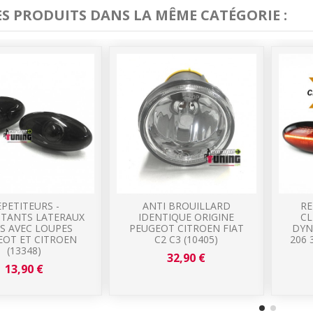
ES PRODUITS DANS LA MÊME CATÉGORIE :
EPETITEURS -
ANTI BROUILLARD
RE
OTANTS LATERAUX
IDENTIQUE ORIGINE
CL
S AVEC LOUPES
PEUGEOT CITROEN FIAT
DYN
EOT ET CITROEN
C2 C3 (10405)
206 
(13348)
32,90 €
13,90 €