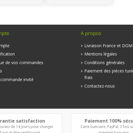
mpte
A propos
mpte
Livraison France et DO
fication
Mentions légales
que de vos commandes
Conditions générales
s
Paiement des pièces tuni
frais
e commande invité
Contactez-nous
rantie satisfaction
Paiement 100% sécu
posez de 14 jours pour changer
Carte bancaire, PayPal, 3 fois sa
d'avis et être remboursé
virement bancaire