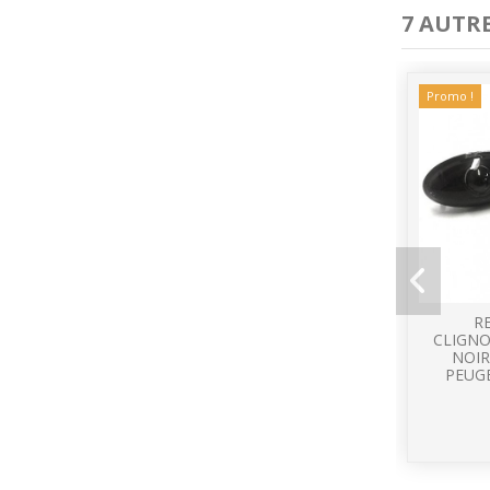
7 AUTR
Promo !
R
CLIGN
NOIR
PEUG