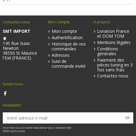
TT
Contactez-nous
Mon compte
A propos
SMT IMPORT
Mon compte
Livraison France
et DOM TOM
Authentification
Mentions légales
145 Rue Isaac
Historique de vos
Newton
commandes
Conditions
38550 St Maurice
générales
Adresses
l'Exil (FRANCE)
Paiement des
Suivi de
pièces tuning en 3
commande invité
fois sans frais
Contactez-nous
Suivez-nous
Newsletter
Inscrivez-vous à notre newsletter pour recevoir des
offres exclusives.