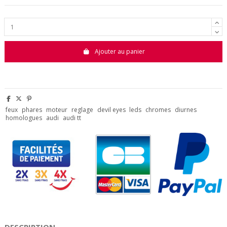
Ajouter au panier
feux
phares
moteur
reglage
devil eyes
leds
chromes
diurnes
homologues
audi
audi tt
DESCRIPTION