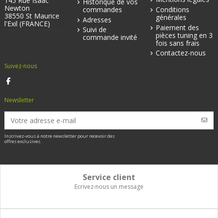
145 Rue Isaac
Historique de vos
Newton
commandes
Conditions
38550 St Maurice
générales
Adresses
l'Exil (FRANCE)
Paiement des
Suivi de
pièces tuning en 3
commande invité
fois sans frais
Contactez-nous
Suivez-nous
Newsletter
Inscrivez-vous à notre newsletter pour recevoir des
offres exclusives.
Service client
Ecrivez-nous un message