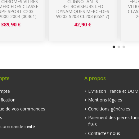
 CHROMES VITRES
CLIGNOTANTS
FEU
 MERCEDES CLASSE
RETROVISEURS LED
VITR
UPE SPORT C203
DYNAMIQUES MERCEDES
CLAS
2000-2004 (00361)
W203 S203 CL203 (05817)
2
389,90 €
42,90 €
mpte
A propos
mpte
Livraison France et DO
fication
Mentions légales
que de vos commandes
Conditions générales
s
Paiement des pièces tuni
frais
e commande invité
Contactez-nous