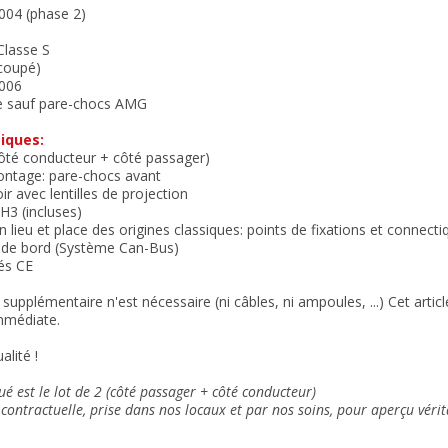
004 (phase 2)
Classe S
coupé)
006
 sauf pare-chocs AMG
iques:
côté conducteur + côté passager)
ontage: pare-chocs avant
r avec lentilles de projection
H3 (incluses)
 lieu et place des
origines classiques:
points de fixations et connect
r de bord (Système Can-Bus)
és CE
supplémentaire n'est nécessaire (ni câbles, ni ampoules, ...) Cet arti
mmédiate.
alité !
ué est le lot de 2 (côté passager + côté conducteur)
contractuelle, prise dans nos locaux et
par nos soins
, pour aperçu vérit