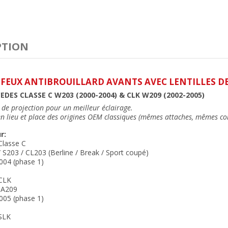
PTION
 FEUX ANTIBROUILLARD AVANTS AVEC LENTILLES DE
DES CLASSE C W203 (2000-2004) & CLK W209 (2002-2005)
s de projection pour un meilleur éclairage.
n lieu et place des origines OEM classiques (mêmes attaches, mêmes co
r:
Classe C
S203 / CL203 (Berline / Break / Sport coupé)
004 (phase 1)
CLK
 A209
005 (phase 1)
SLK