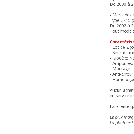
De 2000 à 2
- Mercedes 
Type C215 (
De 2002 à 2
Tout modèle
Caractérist
- Lot de 2 (
- Sens de m
- Modèle: Noi
- Ampoules: 
- Montage en
- Anti-erreu
- Homologu
Aucun achat 
en service i
Excellente qu
Le prix indiq
La photo est 