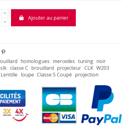
Ajouter au panier
ouillard
homologues
mercedes
tuning
noir
slk
classe C
brouillard
projecteur
CLK
W203
Lentille
loupe
Classe S Coupé
projection