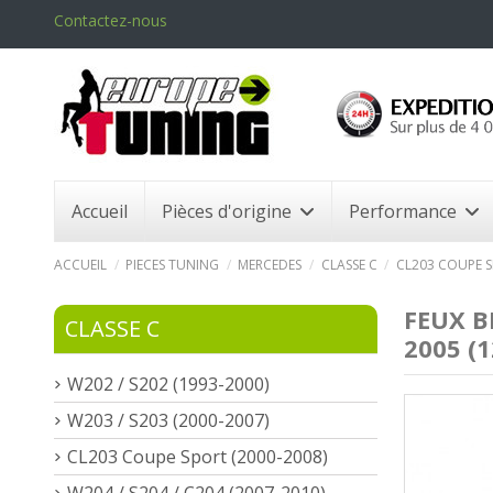
Contactez-nous
Accueil
Pièces d'origine
Performance
ACCUEIL
PIECES TUNING
MERCEDES
CLASSE C
CL203 COUPE S
FEUX B
CLASSE C
2005 (1
W202 / S202 (1993-2000)
W203 / S203 (2000-2007)
CL203 Coupe Sport (2000-2008)
W204 / S204 / C204 (2007-2010)