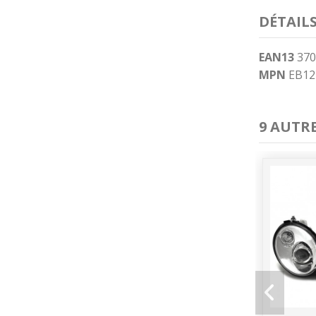
DÉTAIL
EAN13
370
MPN
EB12
9 AUTR