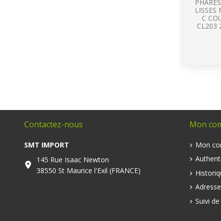
PHARES
LISSES
C CO
CL203 
Contactez-nous
Mon co
SMT IMPORT
Mon co
Authenti
145 Rue Isaac Newton
38550 St Maurice l'Exil (FRANCE)
Histori
Adresse
Suivi d