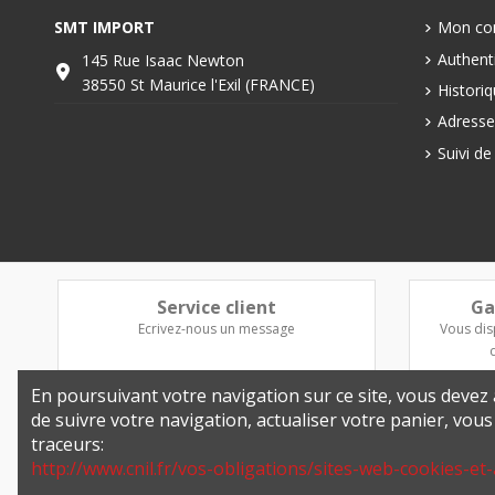
SMT IMPORT
Mon co
Authenti
145 Rue Isaac Newton
38550 St Maurice l'Exil (FRANCE)
Histori
Adresse
Suivi d
Service client
Ga
Ecrivez-nous un message
Vous dis
En poursuivant votre navigation sur ce site, vous devez a
de suivre votre navigation, actualiser votre panier, vou
traceurs:
http://www.cnil.fr/vos-obligations/sites-web-cookies-et-