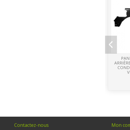
PAN
ARRIÈR
CONDU
V
Contactez-nous
Mon co