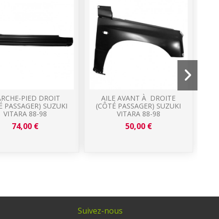
RCHE-PIED DROIT
AILE AVANT À DROITE
G
É PASSAGER) SUZUKI
(CÔTÉ PASSAGER) SUZUKI
R
VITARA 88-98
VITARA 88-98
(C
74,00 €
50,00 €
Suivez-nous