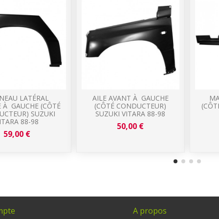
NEAU LATÉRAL
AILE AVANT À GAUCHE
MA
E À GAUCHE (CÔTÉ
(CÔTÉ CONDUCTEUR)
(CÔT
CTEUR) SUZUKI
SUZUKI VITARA 88-98
ITARA 88-98
50,00 €
59,00 €
mpte
A propos