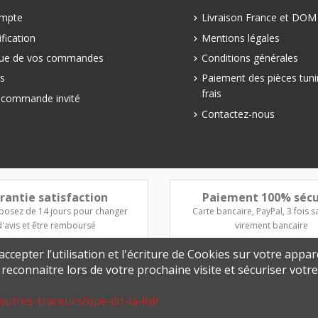
mpte
Livraison France et DO
fication
Mentions légales
que de vos commandes
Conditions générales
s
Paiement des pièces tuni
frais
e commande invité
Contactez-nous
rantie satisfaction
Paiement 100% sécu
posez de 14 jours pour changer
Carte bancaire, PayPal, 3 fois sa
d'avis et être remboursé
virement bancaire
ccepter l’utilisation et l'écriture de Cookies sur votre appar
s reconnaitre lors de votre prochaine visite et sécuriser vot
autres-traceurs/que-dit-la-loi/