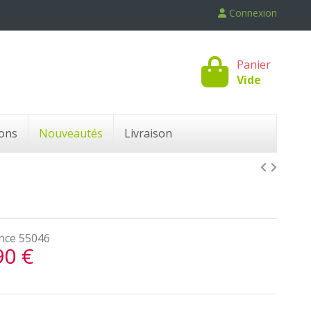
Connexion
Panier
Vide
ons
Nouveautés
Livraison
nce
55046
90 €