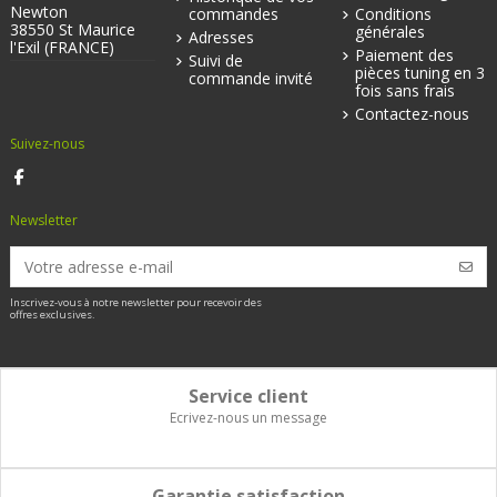
Newton
commandes
Conditions
38550 St Maurice
générales
Adresses
l'Exil (FRANCE)
Paiement des
Suivi de
pièces tuning en 3
commande invité
fois sans frais
Contactez-nous
Suivez-nous
Newsletter
Inscrivez-vous à notre newsletter pour recevoir des
offres exclusives.
Service client
Ecrivez-nous un message
Garantie satisfaction