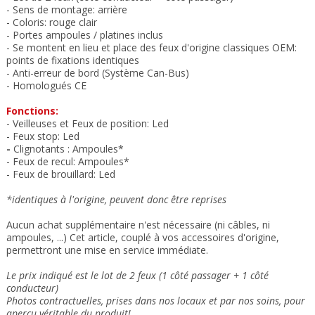
- Sens de montage: arrière
- Coloris: rouge clair
- Portes ampoules / platines inclus
- Se montent en lieu et place des feux
d'origine classiques OEM:
points de fixations
identiques
- Anti-erreur de bord (Système Can-Bus)
- Homologués CE
Fonctions:
- Veilleuses et Feux de position:
Led
- Feux stop: Led
-
Clignotants : Ampoules
*
- Feux de recul: Ampoules*
- Feux de brouillard: Led
*identiques à l'origine, peuvent donc être reprises
Aucun achat supplémentaire n'est nécessaire (ni câbles, ni
ampoules, ...) Cet article, couplé à vos accessoires d'origine,
permettront une mise en service immédiate.
Le prix indiqué est le lot de 2 feux (1 côté passager + 1 côté
conducteur)
Photos contractuelles, prises dans nos locaux et
par nos soins
, pour
aperçu véritable du produit!