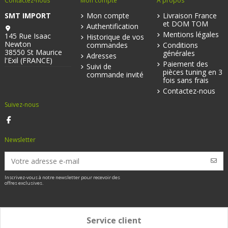
Contactez-nous
Mon compte
A propos
SMT IMPORT
Mon compte
Livraison France
et DOM TOM
Authentification
Mentions légales
145 Rue Isaac
Historique de vos
Newton
commandes
Conditions
38550 St Maurice
générales
Adresses
l'Exil (FRANCE)
Paiement des
Suivi de
pièces tuning en 3
commande invité
fois sans frais
Contactez-nous
Suivez-nous
Newsletter
Inscrivez-vous à notre newsletter pour recevoir des
offres exclusives.
Service client