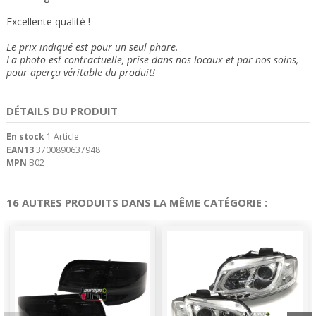
Excellente qualité !
Le prix indiqué est pour un seul phare.
La photo est contractuelle, prise dans nos locaux et
par nos soins
,
pour aperçu véritable du produit!
DÉTAILS DU PRODUIT
En stock
1 Article
EAN13
3700890637948
MPN
B02
16 AUTRES PRODUITS DANS LA MÊME CATÉGORIE :