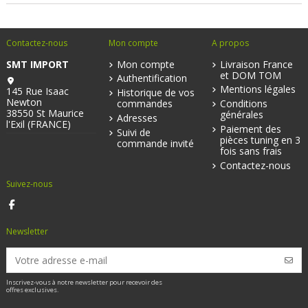
Contactez-nous
Mon compte
A propos
SMT IMPORT
Mon compte
Livraison France
et DOM TOM
Authentification
Mentions légales
145 Rue Isaac
Historique de vos
Newton
commandes
Conditions
38550 St Maurice
générales
Adresses
l'Exil (FRANCE)
Paiement des
Suivi de
pièces tuning en 3
commande invité
fois sans frais
Contactez-nous
Suivez-nous
Newsletter
Inscrivez-vous à notre newsletter pour recevoir des
offres exclusives.