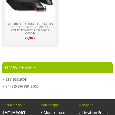
REPETITEURS CLIGNOTANTS NOIRS
LED SEQUENTIELS BMW Z3
COUPE ROADSTER 1995-2003
(05804)
22,90 €
BMW SERIE Z
Z3 (1995-2003)
Z4 - E85 E86 E89 (2002- )
Contactez-nous
Mon compte
A propos
SMT IMPORT
Mon compte
Livraison France