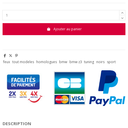
Ajouter au panier
feux
tout modeles
homologues
bmw
bmw z3
tuning
noirs
sport
DESCRIPTION