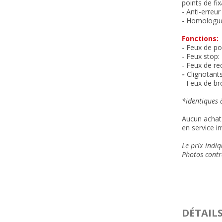
points de fi
- Anti-erreu
- Homologu
Fonctions:
- Feux de pos
- Feux stop:
- Feux de re
-
Clignotant
- Feux de bro
*identiques à
Aucun achat 
en service i
Le prix indiq
Photos contra
DÉTAIL