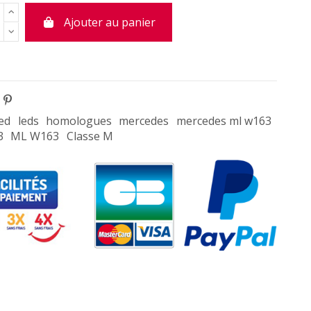
Ajouter au panier
led
leds
homologues
mercedes
mercedes ml w163
3
ML W163
Classe M