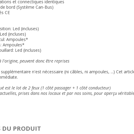
xations et connectiques
identiques
r de bord (Système Can-Bus)
és CE
ition: Led (incluses)
Led (incluses)
cul:
Ampoules*
s:
Ampoules*
uillard:
Led (incluses)
 l'origine, peuvent donc être reprises
supplémentaire n'est nécessaire (ni câbles, ni ampoules, ...) Cet arti
mmédiate.
ué est le lot de 2 feux (1 côté passager + 1 côté conducteur)
ctuelles, prises dans nos locaux et
par nos soins
, pour aperçu véritabl
S DU PRODUIT