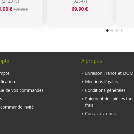
(Z12375)
(02547)
9,90 €
69,90 €
179,90 €
mpte
A propos
mpte
Livraison France et DO
fication
Mentions légales
que de vos commandes
Conditions générales
s
Paiement des pièces tuni
frais
e commande invité
Contactez-nous