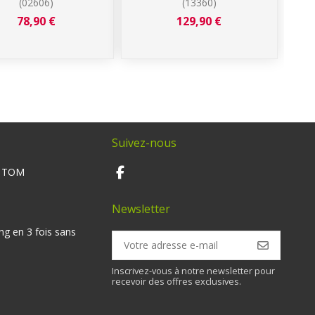
(02606)
(13360)
D
78,90 €
129,90 €
Suivez-nous
M TOM
Newsletter
ng en 3 fois sans
Inscrivez-vous à notre newsletter pour
recevoir des offres exclusives.