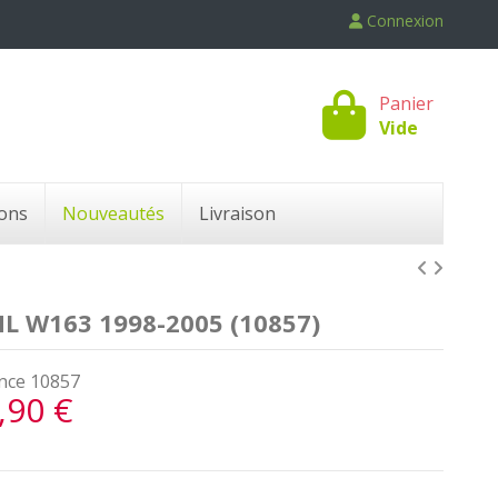
Connexion
Panier
Vide
ons
Nouveautés
Livraison
L W163 1998-2005 (10857)
nce
10857
,90 €