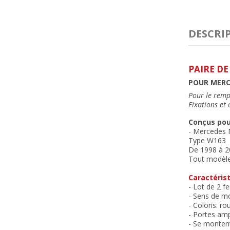
DESCRI
PAIRE DE
POUR MERCE
Pour le remp
Fixations et
Conçus pou
- Mercedes
Type W163
De 1998 à 20
Tout modèl
Caractérist
- Lot de 2 f
- Sens de mo
- Coloris: ro
- Portes amp
- Se montent