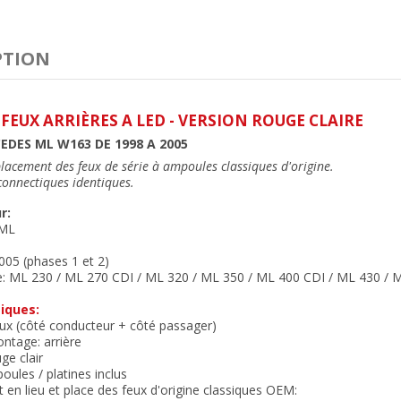
PTION
 FEUX ARRIÈRES A LED - VERSION ROUGE CLAIRE
DES ML W163 DE 1998 A 2005
lacement des feux de série à ampoules classiques d'origine
.
 connectiques identiques
.
r:
 ML
05 (phases 1 et 2)
e:
ML 230 / ML 270 CDI / ML 320 / ML 350 / ML 400 CDI / ML 430 / M
iques:
eux (côté conducteur + côté passager)
ntage: arrière
uge clair
oules / platines inclus
 en lieu et place des feux
d'origine classiques OEM: