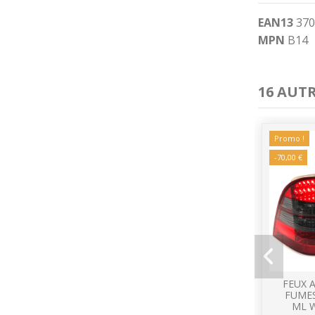
EAN13
370
MPN
B14
16 AUT
Promo !
-70,00 €
FEUX 
FUMES
ML W