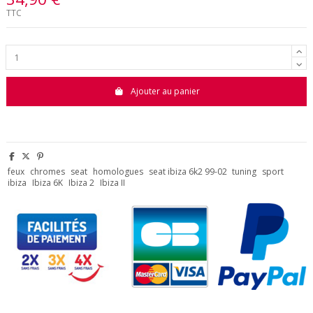
TTC
Ajouter au panier
feux
chromes
seat
homologues
seat ibiza 6k2 99-02
tuning
sport
ibiza
Ibiza 6K
Ibiza 2
Ibiza II