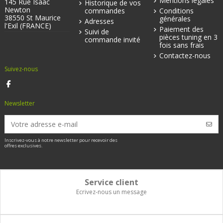
Mentions légales
145 Rue Isaac
Historique de vos
Newton
commandes
Conditions
38550 St Maurice
générales
Adresses
l'Exil (FRANCE)
Paiement des
Suivi de
pièces tuning en 3
commande invité
fois sans frais
Contactez-nous
Suivez-nous
Newsletter
Inscrivez-vous à notre newsletter pour recevoir des
offres exclusives.
Service client
Ecrivez-nous un message