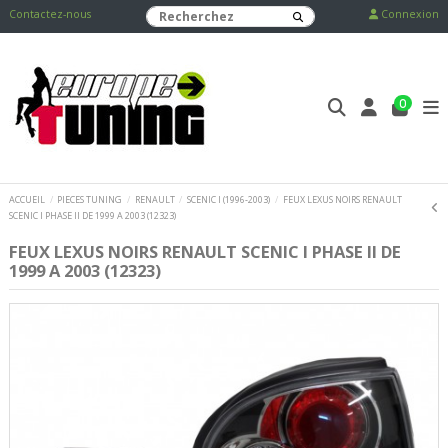
Contactez-nous
Connexion
0
ACCUEIL
PIECES TUNING
RENAULT
SCENIC I (1996-2003)
FEUX LEXUS NOIRS RENAULT
SCENIC I PHASE II DE 1999 A 2003 (12323)
FEUX LEXUS NOIRS RENAULT SCENIC I PHASE II DE
1999 A 2003 (12323)