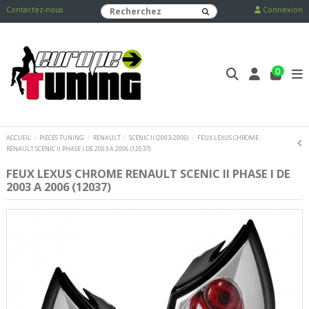
Contactez-nous
Connexion
0
ACCUEIL
PIECES TUNING
RENAULT
SCENIC II (2003-2006)
FEUX LEXUS CHROME
RENAULT SCENIC II PHASE I DE 2003 A 2006 (12037)
FEUX LEXUS CHROME RENAULT SCENIC II PHASE I DE
2003 A 2006 (12037)