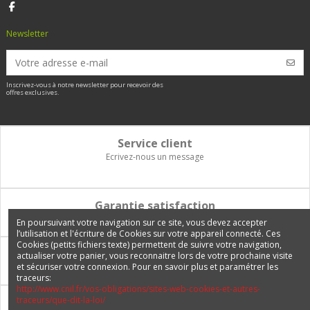
Newsletter
Inscrivez-vous à notre newsletter pour recevoir des
offres exclusives.
Service client
Ecrivez-nous un message
Garantie satisfaction
Vous disposez de 14 jours pour changer d'avis et être remboursé
En poursuivant votre navigation sur ce site, vous devez accepter
l’utilisation et l'écriture de Cookies sur votre appareil connecté. Ces
Cookies (petits fichiers texte) permettent de suivre votre navigation,
Paiement 100% sécurisé
actualiser votre panier, vous reconnaitre lors de votre prochaine visite
et sécuriser votre connexion. Pour en savoir plus et paramétrer les
Carte bancaire, PayPal, 3 fois sans frais, virement bancaire
traceurs:
http://www.cnil.fr/vos-obligations/sites-web-cookies-et-autres-
traceurs/que-dit-la-loi/
Livraison Internationale