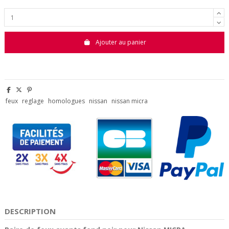
Ajouter au panier
feux
reglage
homologues
nissan
nissan micra
DESCRIPTION