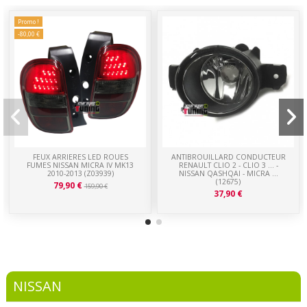
Promo !
-80,00 €
FEUX ARRIERES LED ROUES
ANTIBROUILLARD CONDUCTEUR
FUMES NISSAN MICRA IV MK13
RENAULT CLIO 2 - CLIO 3 ... -
2010-2013 (Z03939)
NISSAN QASHQAI - MICRA ...
(12675)
79,90 €
159,90 €
37,90 €
NISSAN