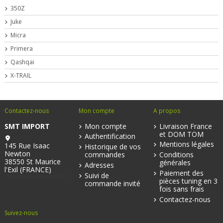
350Z
Juke
Micra
Primera
Qashqai
X-TRAIL
Contactez-nous
Mon compte
A propos
SMT IMPORT
Mon compte
Livraison France
et DOM TOM
Authentification
Mentions légales
145 Rue Isaac
Historique de vos
Newton
commandes
Conditions
38550 St Maurice
générales
Adresses
l'Exil (FRANCE)
Paiement des
Suivi de
pièces tuning en 3
commande invité
fois sans frais
Contactez-nous
Suivez-nous