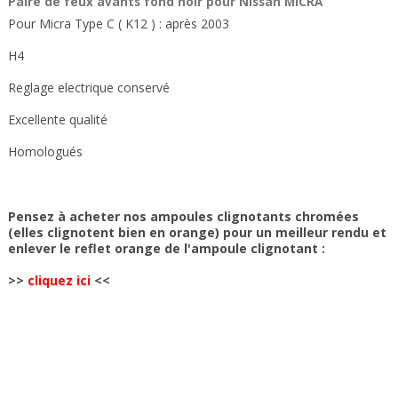
Paire de feux avants fond noir pour Nissan MICRA
Pour Micra Type C ( K12 ) : après 2003
H4
Reglage electrique conservé
Excellente qualité
Homologués
Pensez à acheter nos ampoules clignotants chromées
(elles clignotent bien en orange) pour un meilleur rendu et
enlever le reflet orange de l'ampoule clignotant :
>>
cliquez ici
<<