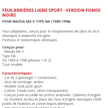
FEUX ARRIÈRES LIGNE SPORT - VERSION FONDS
NOIRS
POUR MAZDA MX-5 TYPE NA (1989-1998)
Feux adaptables, conçus pour le remplacement des feux de série
classiques à ampoules d'origine
.
Fixations et connectiques identiques
.
Conçus pour:
- Mazda MX 5
Type NA
De 1989 à 1998 (phases 1 et 2)
Tout modèle
Caractéristiques:
- Lot de 2 (passager + conducteur)
- Sens de montage: arrière
- Modèle: look pack sport
- Coloris: Fonds noirs, vitres transparentes
- Conçus pour accueillir les portes ampoules / platines d'origine
- Se montent en lieu et place des feux
d'origine classiques OEM:
points de fixations et connectiques
identiques
- Anti-erreur de bord (Système Can-Bus)