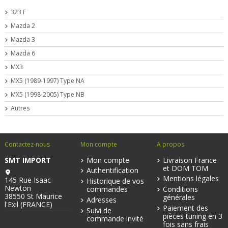
323 F
Mazda 2
Mazda 3
Mazda 6
MX3
MX5 (1989-1997) Type NA
MX5 (1998-2005) Type NB
Autres
Contactez-nous
Mon compte
A propos
SMT IMPORT
Mon compte
Livraison France
et DOM TOM
Authentification
Mentions légales
145 Rue Isaac
Historique de vos
Newton
commandes
Conditions
38550 St Maurice
générales
Adresses
l'Exil (FRANCE)
Paiement des
Suivi de
pièces tuning en 3
commande invité
fois sans frais