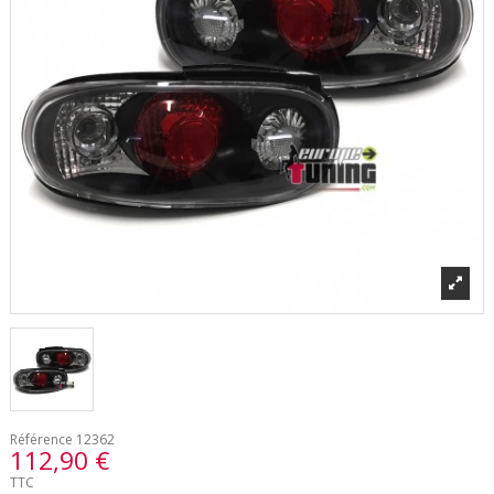
Référence
12362
112,90 €
TTC