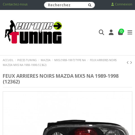
Contactez-nous
Connexion
0
ACCUEIL
PIECES TUNING
MAZDA
MX5 (1989-1997) TYPE NA
FEUX ARRIERES NOIRS
MAZDA MX5 NA 1989-1998 (12362)
FEUX ARRIERES NOIRS MAZDA MX5 NA 1989-1998
(12362)