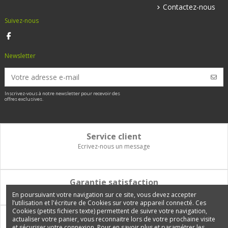
Contactez-nous
Suivez-nous
Newsletter
Inscrivez-vous à notre newsletter pour recevoir des
offres exclusives.
Service client
Ecrivez-nous un message
Garantie satisfaction
Vous disposez de 14 jours pour changer d'avis et être remboursé
En poursuivant votre navigation sur ce site, vous devez accepter
l’utilisation et l'écriture de Cookies sur votre appareil connecté. Ces
Cookies (petits fichiers texte) permettent de suivre votre navigation,
Paiement 100% sécurisé
actualiser votre panier, vous reconnaitre lors de votre prochaine visite
et sécuriser votre connexion. Pour en savoir plus et paramétrer les
Carte bancaire, PayPal, 3 fois sans frais, virement bancaire