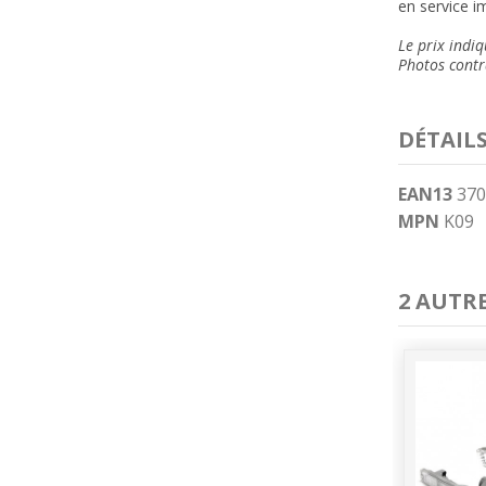
en service i
Le prix indiq
Photos contra
DÉTAIL
EAN13
370
MPN
K09
2 AUTR