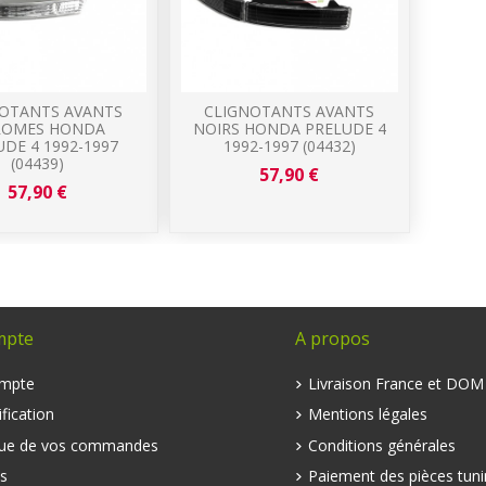
OTANTS AVANTS
CLIGNOTANTS AVANTS
ROMES HONDA
NOIRS HONDA PRELUDE 4
DE 4 1992-1997
1992-1997 (04432)
(04439)
57,90 €
57,90 €
mpte
A propos
mpte
Livraison France et DO
fication
Mentions légales
que de vos commandes
Conditions générales
s
Paiement des pièces tuni