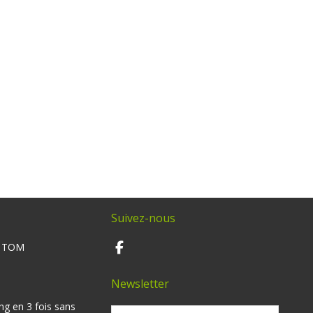
Suivez-nous
M TOM
Newsletter
ng en 3 fois sans