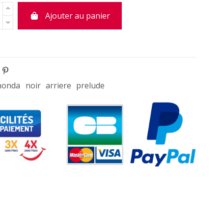
Ajouter au panier
honda
noir
arriere
prelude