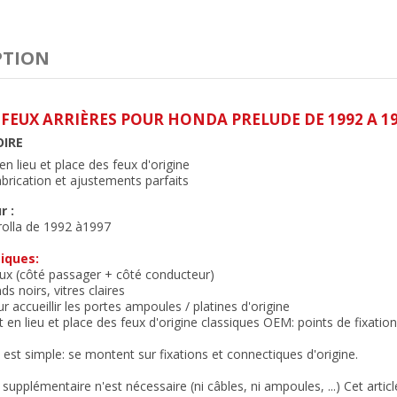
PTION
 FEUX ARRIÈRES POUR HONDA PRELUDE DE 1992 A 1
OIRE
n lieu et place des feux d'origine
abrication et ajustements parfait
s
r :
rolla de 1992 à1997
iques:
eux (côté passager + côté conducteur)
nds noirs, vitres claires
r accueillir les portes ampoules / platines d'origine
 en lieu et place des feux
d'origine classiques OEM:
points de fixatio
n est simple: se montent sur fixations et connectiques d'origine.
supplémentaire n'est nécessaire (ni câbles, ni ampoules, ...) Cet arti