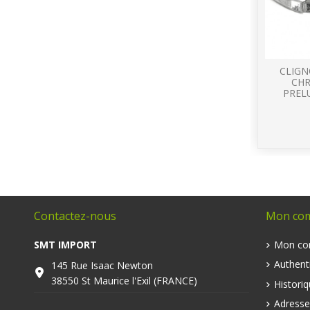
CLIGN
CH
PRELU
Contactez-nous
Mon co
SMT IMPORT
Mon co
Authenti
145 Rue Isaac Newton
38550 St Maurice l'Exil (FRANCE)
Histori
Adresse