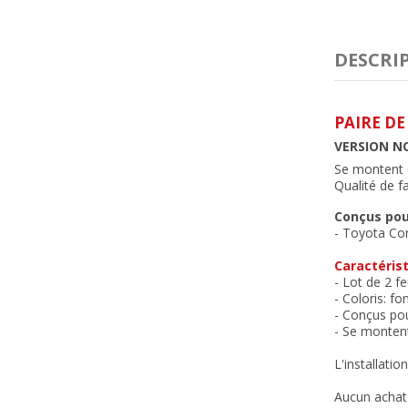
DESCRI
PAIRE DE
VERSION N
Se montent e
Qualité de f
Conçus pou
- Toyota Co
Caractérist
- Lot de 2 f
- Coloris: fo
- Conçus pou
- Se montent
L'installatio
Aucun achat 