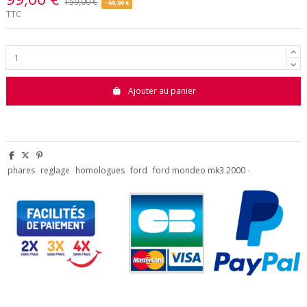
159,00 €
-60,00 €
TTC
Ajouter au panier
phares
reglage
homologues
ford
ford mondeo mk3 2000 -