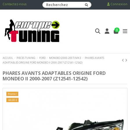
Contactez-nous
Connexion
0
ACCUEIL
PIECES TUNING
FORD
MONDEO (2000-2007) MK3
PHARES AVANTS
ADAPTABLES ORIGINE FORD MONDEO II 2000-2007 (Z12541-12542)
PHARES AVANTS ADAPTABLES ORIGINE FORD
MONDEO II 2000-2007 (Z12541-12542)
Promo !
-60,00 €