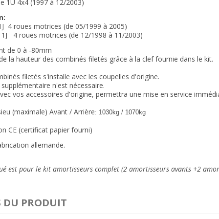
pe 1U 4x4 (1997 à 12/2003)
n:
1J 4 roues motrices (de 05/1999 à 2005)
 1J 4 roues motrices (de 12/1998 à 11/2003)
nt de 0 à -80mm
e la hauteur des combinés filetés grâce à la clef fournie dans le kit.
binés filetés s'installe avec les coupelles d'origine.
supplémentaire n'est nécessaire.
 avec vos accessoires d'origine, permettra une mise en service immédi
ieu (maximale) Avant / Arrière
: 1030kg / 1070kg
 CE (certificat papier fourni)
abrication allemande.
ué est pour le kit amortisseurs complet (2 amortisseurs avants +2 amorti
S DU PRODUIT