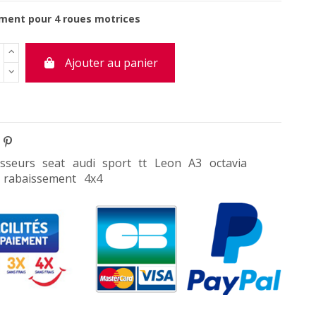
ment pour 4 roues motrices
Ajouter au panier
sseurs
seat
audi
sport
tt
Leon
A3
octavia
rabaissement
4x4