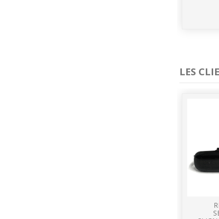
LES CL
R
S