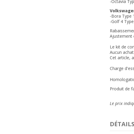
-Octavia Ty
Volkswage
-Bora Type 
-Golf 4 Type
Rabaisseme
Ajustement d
Le kit de com
Aucun achat 
Cet article,
Charge d'ess
Homologation
Produit de f
Le prix indiq
DÉTAIL