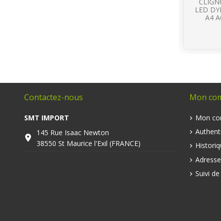
CLIGN
LED DY
A4 A
Contactez-nous
Mon co
SMT IMPORT
Mon co
Authenti
145 Rue Isaac Newton
38550 St Maurice l'Exil (FRANCE)
Histori
Adresse
Suivi d