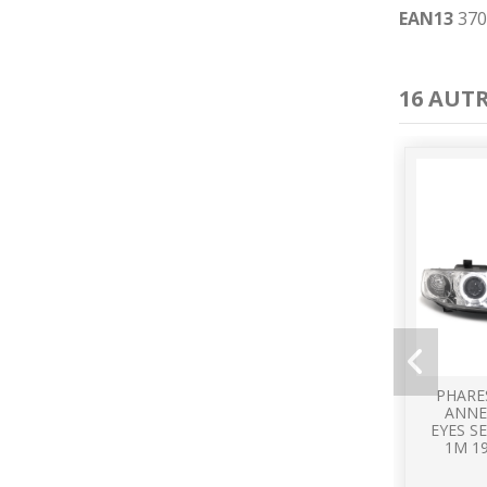
EAN13
370
16 AUT
PHARE
ANNE
EYES S
1M 19