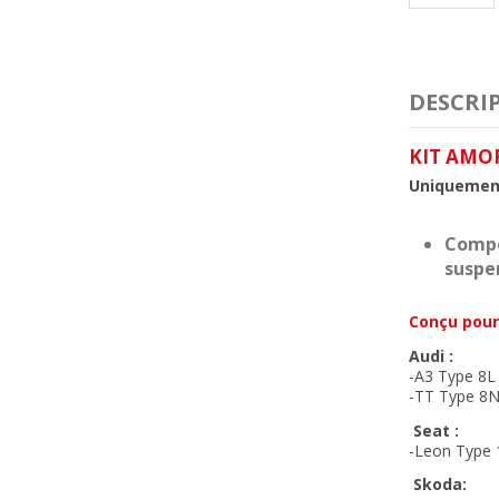
DESCRI
KIT AMOR
Uniquement
Compo
suspe
Conçu pour
Audi :
-A3 Type 8L
-TT Type 8N
Seat :
-Leon Type 
Skoda: