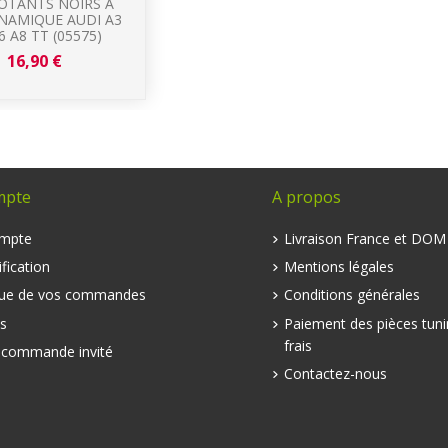
OTANTS NOIRS A
NAMIQUE AUDI A3
6 A8 TT (05575)
16,90 €
mpte
A propos
mpte
Livraison France et DO
fication
Mentions légales
que de vos commandes
Conditions générales
s
Paiement des pièces tuni
frais
e commande invité
Contactez-nous