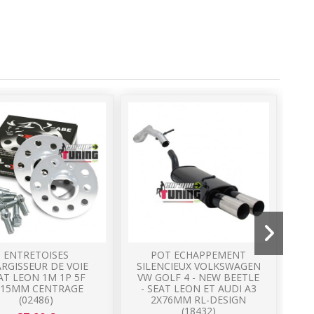
ENTRETOISES
POT ECHAPPEMENT
ARGISSEUR DE VOIE
SILENCIEUX VOLKSWAGEN
AT LEON 1M 1P 5F
VW GOLF 4 - NEW BEETLE
V
X15MM CENTRAGE
- SEAT LEON ET AUDI A3
(02486)
2X76MM RL-DESIGN
(18432)