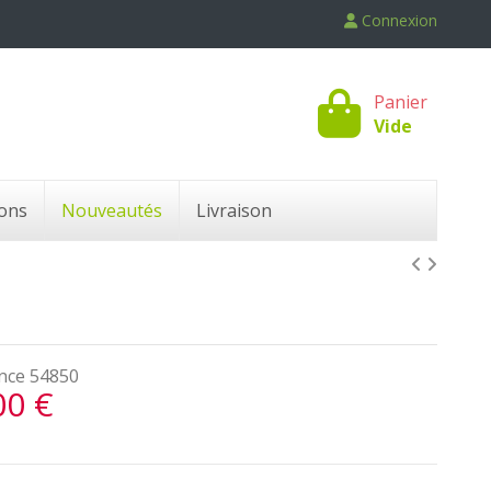
Connexion
Panier
Vide
ons
Nouveautés
Livraison
nce
54850
00 €