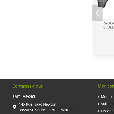
RADLA
SEUL
Contactez-nous
Mon co
SMT IMPORT
Mon co
Authenti
145 Rue Isaac Newton
38550 St Maurice l'Exil (FRANCE)
Histori