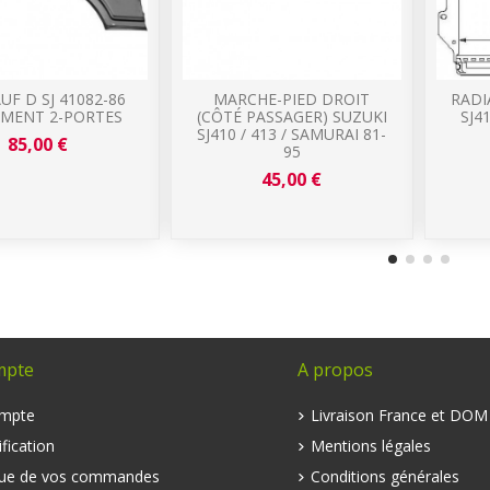
UF D SJ 41082-86
MARCHE-PIED DROIT
RADI
EMENT 2-PORTES
(CÔTÉ PASSAGER) SUZUKI
SJ4
SJ410 / 413 / SAMURAI 81-
85,00 €
95
45,00 €
mpte
A propos
mpte
Livraison France et DO
fication
Mentions légales
que de vos commandes
Conditions générales