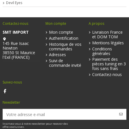
Devil Eyes
Contactez-nous
Mon compte
A propos
SMT IMPORT
Mon compte
Livraison France
et DOM TOM
Authentification
Mentions légales
145 Rue Isaac
Historique de vos
Newton
commandes
Conditions
38550 St Maurice
générales
Adresses
l'Exil (FRANCE)
Paiement des
Suivi de
pièces tuning en 3
commande invité
fois sans frais
Contactez-nous
Suivez-nous
Newsletter
Inscrivez-vous à notre newsletter pour recevoir des
offres exclusives.