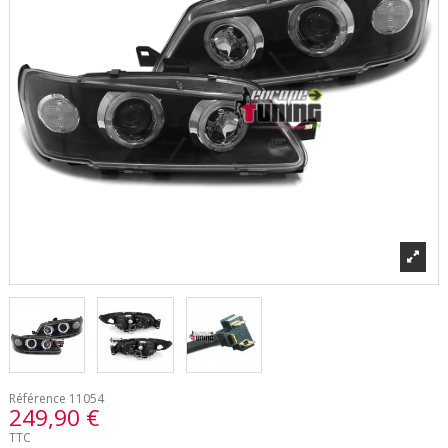
Référence
11054
249,90 €
TTC