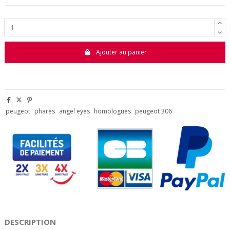
Ajouter au panier
peugeot
phares
angel eyes
homologues
peugeot 306
DESCRIPTION