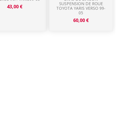
SUSPENSION DE ROUE
S
43,00 €
TOYOTA YARIS VERSO 99-
05
60,00 €