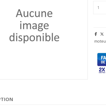
moteu
PTION