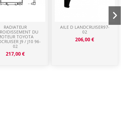
RADIATEUR
AILE D LANDCRUISER97-
G
ROIDISSEMENT DU
02
OTEUR TOYOTA
LA
206,00 €
CRUISER J9 / J10 96-
02
217,00 €