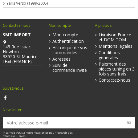
Yaris Verso (1999-2005)
Contactez-nous
Mon compte
A propos
SMT IMPORT
Mon compte
Livraison France
et DOM TOM
Authentification
Mentions légales
145 Rue Isaac
Historique de vos
Newton
commandes
Conditions
38550 St Maurice
générales
Adresses
l'Exil (FRANCE)
Paiement des
Suivi de
pièces tuning en 3
commande invité
fois sans frais
Contactez-nous
Suivez-nous
Newsletter
Inscrivez-vous à notre newsletter pour recevoir des
offres exclusives.